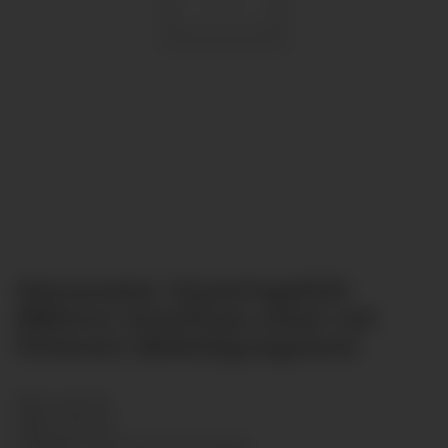
Manometer Glyzeringefüllt
Ø80mm Anschluss unten mit
hinterem Befestigungsrand
SKU:
GL8013B
HAN:
GL8013B
Category:
Glycerin Pressure gauge