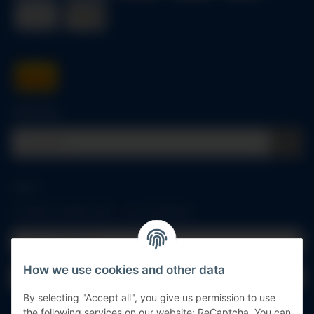
Quick buy
Log in
All fields marked with
*
are mandatory.
Email address
How we use cookies and other data
Password
By selecting "Accept all", you give us permission to use
Log in
the following services on our website: ReCaptcha. You can