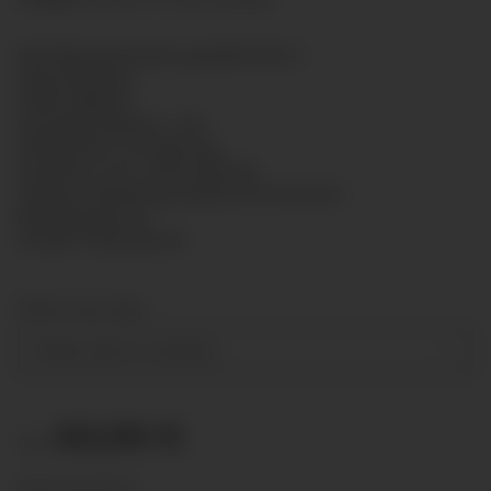
Rohrfedermanometer gemäß EN 837-1
Glyzerinfüllung
Größe: Ø80mm
Genauigkeitsklasse: 1,6%
Messsystem: CU-Legierung
Anschluss: G1/2" unten Messing
Gehäuse: Bördelring-Gehäuse mit hinterem
Befestigungsrand
Scheibe: Polycarbonat
Measuring range
Please select a variation.
60,99 €
from
Show net prices