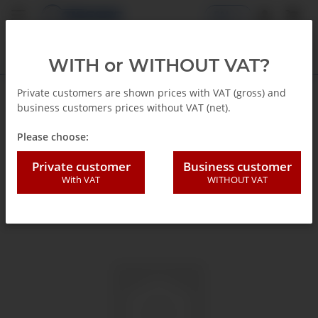
EN
WITH or WITHOUT VAT?
Private customers are shown prices with VAT (gross) and
business customers prices without VAT (net).
Back to list
Glycerin Pressure gauge
Please choose:
Private customer
Business customer
With VAT
WITHOUT VAT