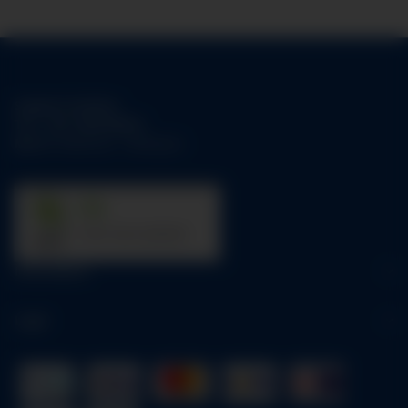
Support-Hotline:
Tel.:
+49-1784158253
Mo-Fr:
09:00 am - 05:00 pm
31
trees were planted
Information
Legal