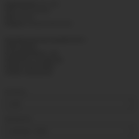
Artikelnummer:
6311-025
GTIN:
7425751425439
HAN:
6311025
Kategorie:
Standard Manometer
Rohrfedermanometer gemäß EN 837-1
Größe: Ø63mm
Genauigkeitsklasse: 1,6%
Messsystem: CU-Legierung
Gehäuse: Stahl schwarz
Scheibe: Polycarbonat
Anschluss
G1/4"
Messbereich
0-315 bar
+ 2,50 €