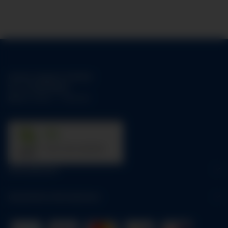
Unsere Support-Hotline:
Tel.:
01784158253
Mo-Fr:
09:00 - 17:00 Uhr
31
trees were planted
Informationen
Gesetzliche Informationen