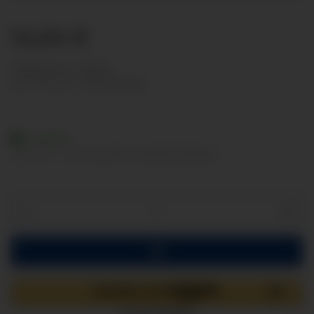
14,04 €
Nettopreise anzeigen
inkl. 19% USt. , zzgl.
Versand
Lieferbar
Lieferzeit:
2 - 3 Werktage
(DE - Ausland abweichend)