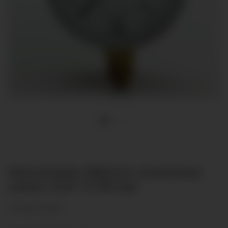
Manometer Ø63mm Anschluss
unten G1/4" 0-315 bar
(2 Bewertungen)