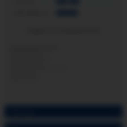
G1/4"
G1/2"
Anschluss:
Gehäusefüllung:
ohne Glyzerin
Angaben zur Produktsicherheit
Herstellerinformationen:
Messgeräte Bondza
Friedrich-Gauss-Strasse 2
Nordrhein-Westfalen
Sankt Augustin, Deutschland, 53757
info@messbo.de
https://messbo.de
Bewertungen