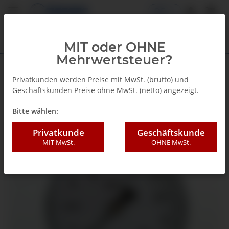
DE
MIT oder OHNE
Mehrwertsteuer?
Zurück zur Liste
Standard Manometer
Privatkunden werden Preise mit MwSt. (brutto) und
Geschäftskunden Preise ohne MwSt. (netto) angezeigt.
Bitte wählen:
Privatkunde
Geschäftskunde
MIT MwSt.
OHNE MwSt.