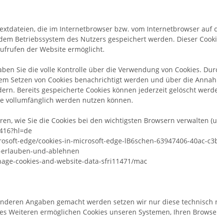
Textdateien, die im Internetbrowser bzw. vom Internetbrowser au
 dem Betriebssystem des Nutzers gespeichert werden. Dieser Cookie
ufrufen der Website ermöglicht.
ben Sie die volle Kontrolle über die Verwendung von Cookies. Du
dem Setzen von Cookies benachrichtigt werden und über die Anna
rn. Bereits gespeicherte Cookies können jederzeit gelöscht werde
te vollumfänglich werden nutzen können.
en, wie Sie die Cookies bei den wichtigsten Browsern verwalten (u
1416?hl=de
crosoft-edge/cookies-in-microsoft-edge-lB6schen-63947406-40ac-
es-erlauben-und-ablehnen
nage-cookies-and-website-data-sfri11471/mac
anderen Angaben gemacht werden setzen wir nur diese technisch 
. Des Weiteren ermöglichen Cookies unseren Systemen, Ihren Brow