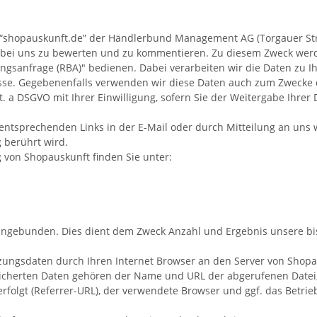
“shopauskunft.de” der Händlerbund Management AG (Torgauer Stra
uf bei uns zu bewerten und zu kommentieren. Zu diesem Zweck werd
ungsanfrage (RBA)"
bedienen. Dabei verarbeiten wir die Daten zu
sse.
Gegebenenfalls verwenden wir diese Daten auch zum Zwecke de
lit. a DSGVO mit Ihrer Einwilligung, sofern Sie der Weitergabe Ih
 entsprechenden Links in der E-Mail oder durch Mitteilung an uns
 berührt wird.
 von Shopauskunft finden Sie unter:
eingebunden. Dies dient dem Zweck Anzahl und Ergebnis unsere b
zungsdaten durch Ihren Internet Browser an den Server von Shopau
peicherten Daten gehören der Name und URL der abgerufenen Datei,
erfolgt (Referrer-URL), der verwendete Browser und ggf. das Betr