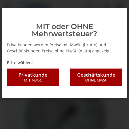
DE
MIT oder OHNE
Mehrwertsteuer?
Zurück zur Liste
Standard Manometer
Privatkunden werden Preise mit MwSt. (brutto) und
Geschäftskunden Preise ohne MwSt. (netto) angezeigt.
Bitte wählen:
Privatkunde
Geschäftskunde
MIT MwSt.
OHNE MwSt.