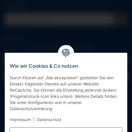
Schnellkauf
Anmelden
Alle mit
*
markierten Felder sind Pflichtfelder.
E-Mail-Adresse
Wie wir Cookies & Co nutzen
Passwort
Durch Klicken auf „Alle akzeptieren“ gestatten Sie den
Einsatz folgender Dienste auf unserer Website:
ReCaptcha. Sie können die Einstellung jederzeit ändern
Anmelden
(Fingerabdruck-Icon links unten). Weitere Details finden
Sie unter
Konfigurieren
und in unserer
Passwort vergessen
Datenschutzerklärung
.
Neu hier?
Jetzt registrieren!
Impressum
|
Datenschutz