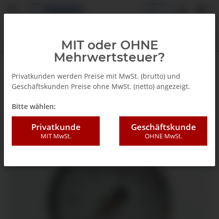
DE
MIT oder OHNE
Mehrwertsteuer?
Zurück zur Liste
Standard Manometer
Privatkunden werden Preise mit MwSt. (brutto) und
Geschäftskunden Preise ohne MwSt. (netto) angezeigt.
Bitte wählen:
Privatkunde
Geschäftskunde
MIT MwSt.
OHNE MwSt.