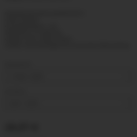
Rohrfedermanometer gemäß EN 837-1
Größe: Ø100mm
Genauigkeitsklasse: 1,6%
Messsystem: CU-Legierung
Gehäuse: Stahl, schwarz lackiert
Scheibe: Instrumentenglas mit verchromtem Übersteckring
Messbereich
-1-0 bar
+ 2,00 €
Anschluss
G1/2"
+ 2,50 €
29,37 €