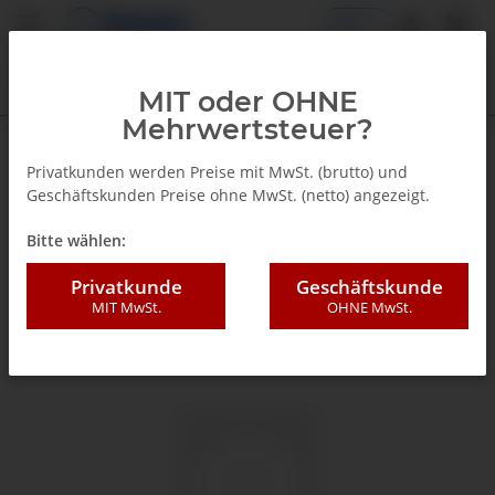
DE
MIT oder OHNE
Mehrwertsteuer?
Zurück zur Liste
Standard Manometer
Privatkunden werden Preise mit MwSt. (brutto) und
Geschäftskunden Preise ohne MwSt. (netto) angezeigt.
Bitte wählen:
Privatkunde
Geschäftskunde
MIT MwSt.
OHNE MwSt.