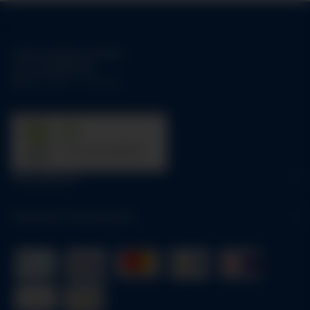
Unsere Support-Hotline:
Tel.:
01784158253
Mo-Fr:
09:00 - 17:00 Uhr
31
trees were planted
Informationen
Gesetzliche Informationen