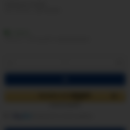
Nettopreise anzeigen
inkl. 19% USt. , zzgl.
Versand
Lieferbar
Lieferzeit:
2 - 3 Werktage
(DE - Ausland abweichend)
Loading...
Komponenten werden geladen ...