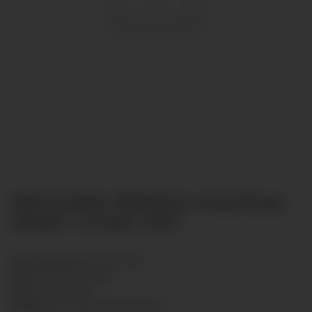
Manometer Ø100mm Anschluss
hinten -1-0 bar G1/2"
Artikelnummer:
R10011-004
GTIN:
7425751433236
HAN:
R10011004
Kategorie:
Standard Manometer