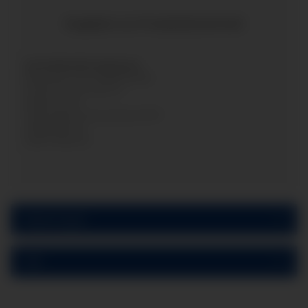
Angaben zur Produktsicherheit
Herstellerinformationen:
Manometer Preiss EMPEO GmbH
Friedrich-Gauss-Strasse 2
Niedersachsen
Sankt Augustin, Deutschland, 53757
info@empeo.de
https://empeo.de
Bewertungen
PDF