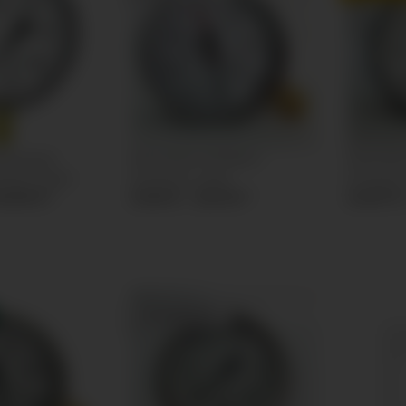
anometer
Manometer Ø100mm
Manomet
hluss unten
Anschluss unten
Anschlus
46,96 €
*
21,66 € -
25,16 €
*
24,87 €
TOP BEWERTET