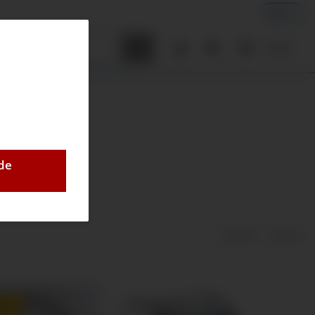
DE
ner
0,00 €
de
Artikel 1 - 8 von 8
LER
TOP BEWERTET