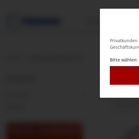
Manometer
Zub
Privatkunden 
Geschäftskund
Startseite
Artikel mit Größe: Ø 100 mm
Bitte wählen:
Ø 100 
Kategorien
Manometer
Sortierung
Zubehör