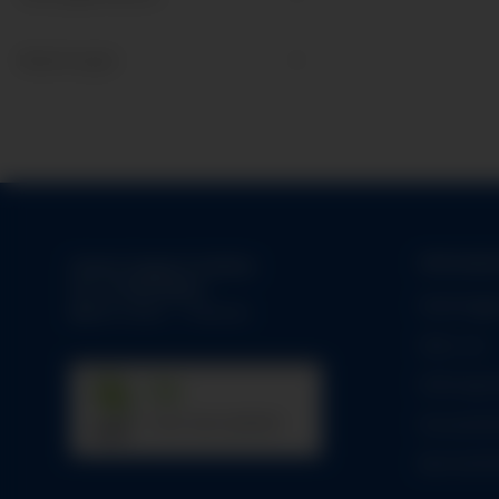
Bewertungen
Informati
Unsere Support-Hotline:
Tel.:
01784158253
Datenlogg
Mo-Fr:
09:00 - 17:00 Uhr
Über uns
Zahlungsm
31
Versandin
trees were planted
Barrierefre