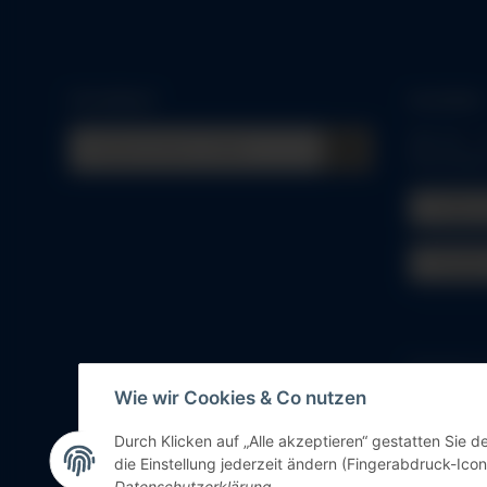
Schnellkauf
Anmelden
Alle mit
*
m
Pflichtfeld
E-Mail-
Passwo
Passwort 
Wie wir Cookies & Co nutzen
Neu hier?
Durch Klicken auf „Alle akzeptieren“ gestatten Sie 
die Einstellung jederzeit ändern (Fingerabdruck-Icon 
Vertrag widerrufen
Datenschutzerklärung
.