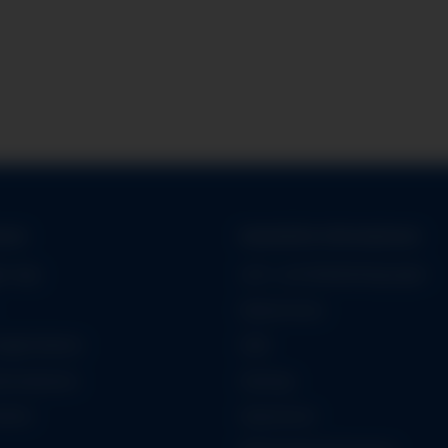
onen
Gesetzliche Informationen
er App
Leih- und Mietbedingungen
Datenschutz
öglichkeiten
AGB
formationen
Sitemap
iheit
Impressum