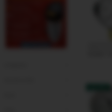
Kapselfederm
Ø100mm Ansc
102,28 € -
1
Verfügbarkeit
Besondere Artikel
AUF LAGER
Bauart
Marke