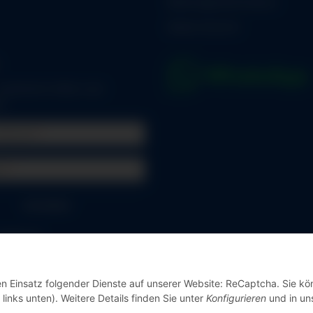
Batteriegesetzhinweise
Widerrufsrecht
arkierten Felder sind
er.
Adresse
rt
Anmelden
vergessen
Jetzt registrieren!
den Einsatz folgender Dienste auf unserer Website: ReCaptcha. Sie k
links unten). Weitere Details finden Sie unter
Konfigurieren
und in un