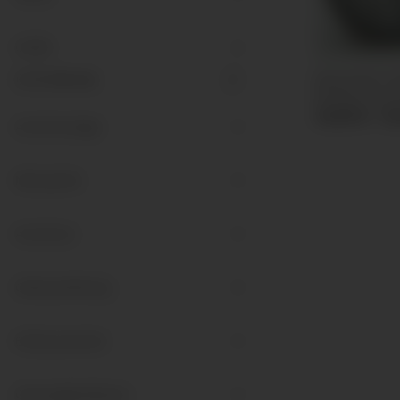
Größe
Ø 100 mm
Manometer Gly
Artikel gefunden
8
Ø100mm Ansc
49,99 € -
53
Anschlusslage
Messystem
Anschluss
Gehäusefüllung
Einbauvariante
Genauigkeitsklasse