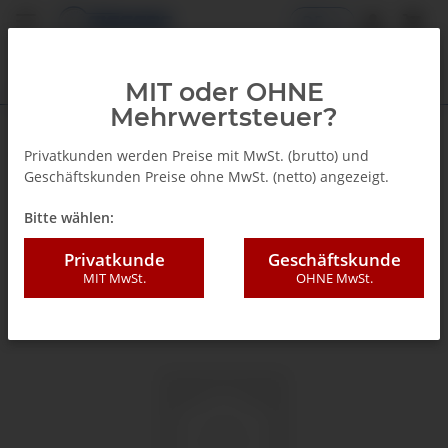
DE
MIT oder OHNE
Mehrwertsteuer?
Zurück zur Liste
Standard Manometer
Privatkunden werden Preise mit MwSt. (brutto) und
Geschäftskunden Preise ohne MwSt. (netto) angezeigt.
Bitte wählen:
Privatkunde
Geschäftskunde
MIT MwSt.
OHNE MwSt.