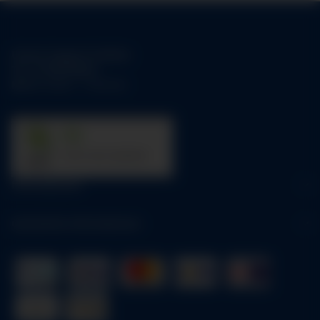
Unsere Support-Hotline:
Tel.:
01784158253
Mo-Fr:
09:00 - 17:00 Uhr
31
trees were planted
Informationen
Gesetzliche Informationen