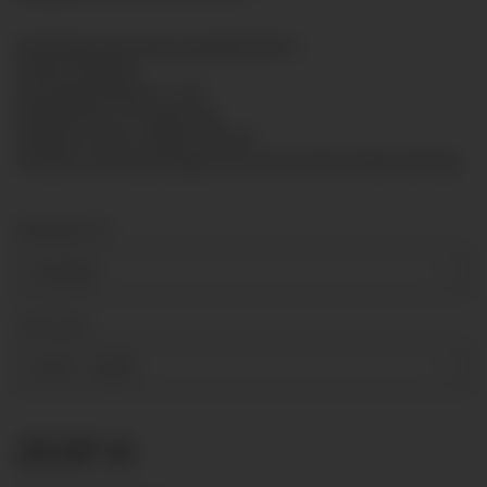
Rohrfedermanometer gemäß EN 837-1
Größe: Ø100mm
Genauigkeitsklasse: 1,6%
Messsystem: CU-Legierung
Gehäuse: Stahl, schwarz lackiert
Scheibe: Instrumentenglas mit verchromtem Übersteckring
Messbereich
0-25 bar
Anschluss
G1/2"
+ 2,50 €
27,37 €