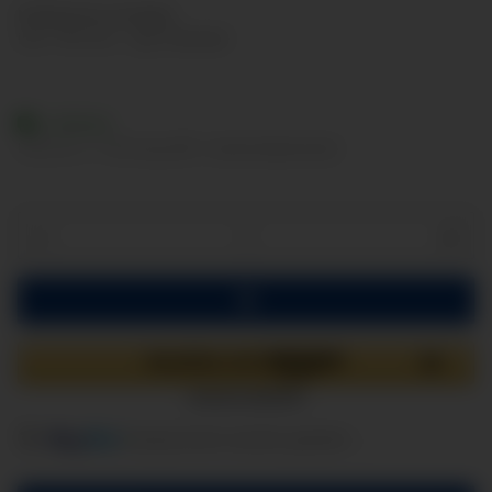
Nettopreise anzeigen
inkl. 19% USt. , zzgl.
Versand
Lieferbar
Lieferzeit:
2 - 3 Werktage
(DE - Ausland abweichend)
Komponenten werden geladen ...
Loading...