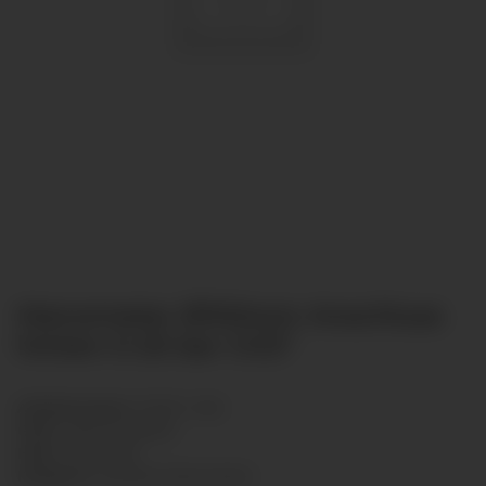
Manometer Ø100mm Anschluss
hinten 0-25 bar G1/2"
Artikelnummer:
R10011-034
GTIN:
7425751433533
HAN:
R10011034
Kategorie:
Standard Manometer