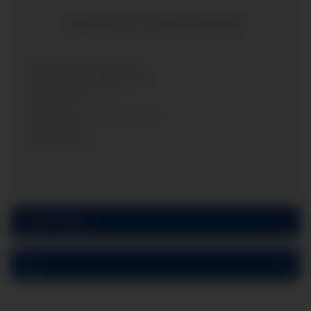
Angaben zur Produktsicherheit
Herstellerinformationen:
Manometer Preiss EMPEO GmbH
Friedrich-Gauss-Strasse 2
Niedersachsen
Sankt Augustin, Deutschland, 53757
info@empeo.de
https://empeo.de
Bewertungen
PDF