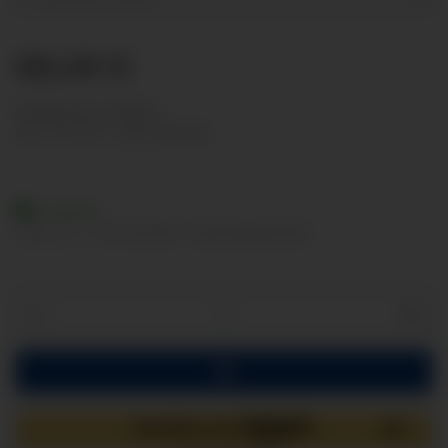
66,49 €
Nettopreise anzeigen
inkl. 19% USt. , zzgl.
Versand
Lieferbar
Lieferzeit:
2 - 3 Werktage
(DE - Ausland abweichend)