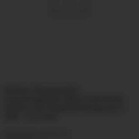
Einbau Manometer
Glyzeringefüllt Ø100 Anschluss
hinten mit Bügelbefestigung G
3/8" -1-0-3 bar
Artikelnummer:
GLR10012-028