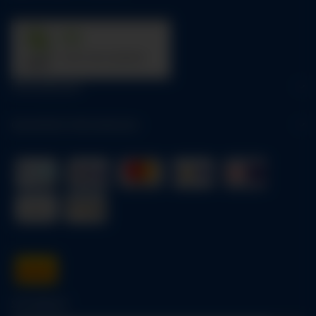
31
trees were planted
Informationen
Gesetzliche Informationen
Schnellkauf