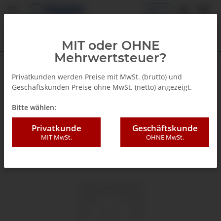
DE
MIT oder OHNE
Mehrwertsteuer?
Zurück zur Liste
Glyzerinmanometer
Privatkunden werden Preise mit MwSt. (brutto) und
Geschäftskunden Preise ohne MwSt. (netto) angezeigt.
Bitte wählen:
Privatkunde
Geschäftskunde
MIT MwSt.
OHNE MwSt.