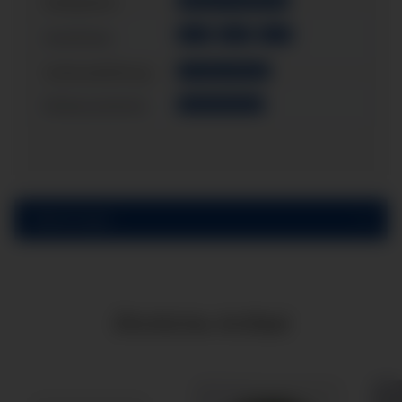
Messystem:
Messing / CU-Legierung
G1/4"
G3/8"
G1/2"
Anschluss:
Gehäusefüllung:
mit Glyzerinfüllung
Einbauvariante:
Schalttafeleinbau
Bewertungen
Ähnliche Artikel