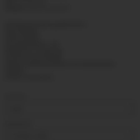
HAN:
GLR10012028
Kategorie:
Glyzerinmanometer
Rohrfedermanometer gemäß EN 837-1
Glyzerinfüllung
Größe: Ø100mm
Genauigkeitsklasse: 1,6%
Messsystem: CU-Legierung
Anschluss: hinten Messing
Gehäuse: Bördelring-Gehäuse für Schalttafeleinbau,
Edelstahl
Scheibe: Polycarbonat
Anschluss
G 3/8"
Messbereich
-1-0-3 bar
+ 2,50 €