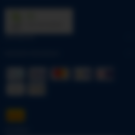
31
trees were planted
Informationen
Gesetzliche Informationen
Schnellkauf