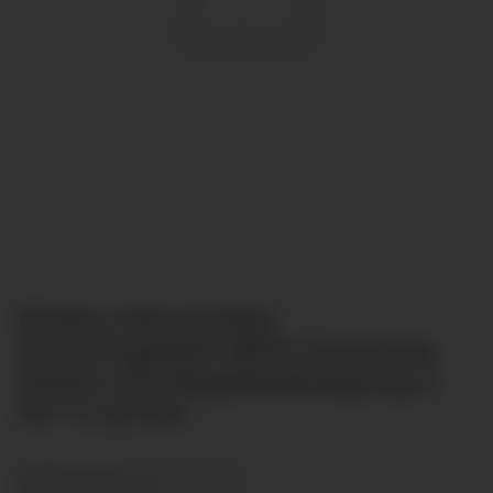
Einbau Manometer
Glyzeringefüllt Ø100 Anschluss
hinten mit Bügelbefestigung G
1/2" 0-2,5 bar
Artikelnummer:
GLR10012-062