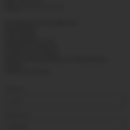
HAN:
GLR10012062
Kategorie:
Glyzerinmanometer
Rohrfedermanometer gemäß EN 837-1
Glyzerinfüllung
Größe: Ø100mm
Genauigkeitsklasse: 1,6%
Messsystem: CU-Legierung
Anschluss: hinten Messing
Gehäuse: Bördelring-Gehäuse für Schalttafeleinbau,
Edelstahl
Scheibe: Polycarbonat
Anschluss
G 1/2"
Messbereich
0-2,5 bar