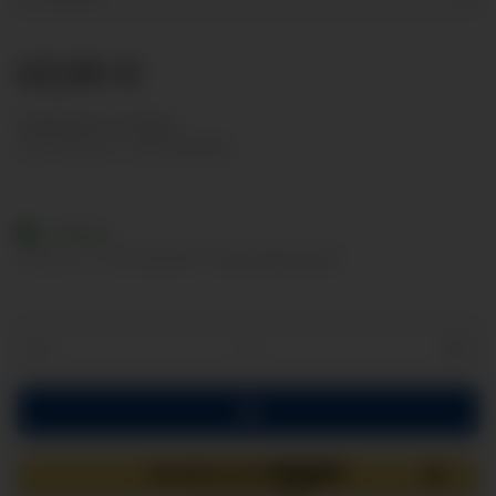
63,99 €
Nettopreise anzeigen
inkl. 19% USt. , zzgl.
Versand
Lieferbar
Lieferzeit:
2 - 3 Werktage
(DE - Ausland abweichend)