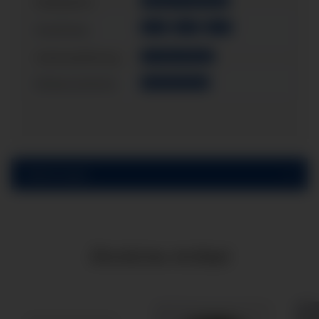
Messystem:
Messing / CU-Legierung
G1/4"
G3/8"
G1/2"
Anschluss:
Gehäusefüllung:
mit Glyzerinfüllung
Einbauvariante:
Schalttafeleinbau
Bewertungen
Ähnliche Artikel