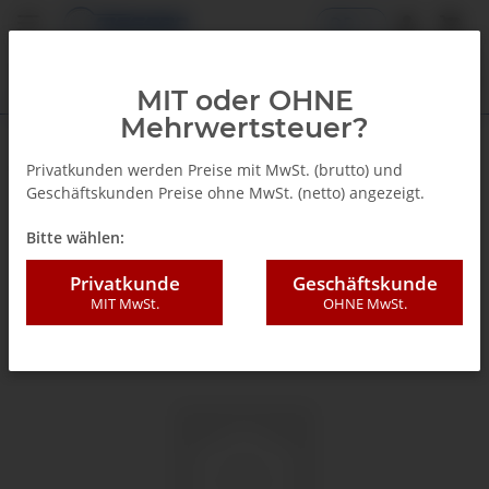
DE
MIT oder OHNE
Mehrwertsteuer?
Zurück zur Liste
Glyzerinmanometer
Privatkunden werden Preise mit MwSt. (brutto) und
Geschäftskunden Preise ohne MwSt. (netto) angezeigt.
Bitte wählen:
Privatkunde
Geschäftskunde
MIT MwSt.
OHNE MwSt.