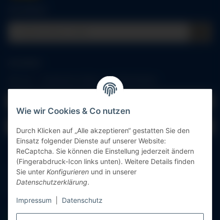
Schnellkauf
Anmelden
Alle mit
*
markierten Felder sind Pflichtfelder.
E-Mail-Adresse
Wie wir Cookies & Co nutzen
Passwort
Durch Klicken auf „Alle akzeptieren“ gestatten Sie den
Einsatz folgender Dienste auf unserer Website:
Anmelden
ReCaptcha. Sie können die Einstellung jederzeit ändern
(Fingerabdruck-Icon links unten). Weitere Details finden
Sie unter
Konfigurieren
und in unserer
Passwort vergessen
Datenschutzerklärung
.
Neu hier?
Jetzt registrieren!
Impressum
|
Datenschutz