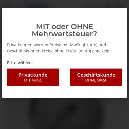
DE
MIT oder OHNE
Mehrwertsteuer?
Zurück zur Liste
Standard Manometer
Privatkunden werden Preise mit MwSt. (brutto) und
Geschäftskunden Preise ohne MwSt. (netto) angezeigt.
Bitte wählen:
Privatkunde
Geschäftskunde
MIT MwSt.
OHNE MwSt.