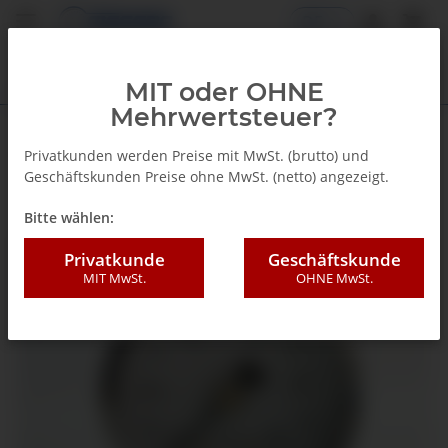
DE
MIT oder OHNE
Mehrwertsteuer?
Zurück zur Liste
Standard Manometer
Privatkunden werden Preise mit MwSt. (brutto) und
Geschäftskunden Preise ohne MwSt. (netto) angezeigt.
Bitte wählen:
Privatkunde
Geschäftskunde
MIT MwSt.
OHNE MwSt.