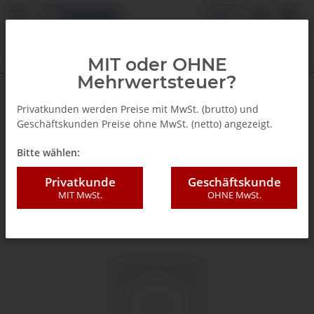
DE
MIT oder OHNE
Mehrwertsteuer?
Zurück zur Liste
Glyzerinmanometer
Privatkunden werden Preise mit MwSt. (brutto) und
Geschäftskunden Preise ohne MwSt. (netto) angezeigt.
Bitte wählen:
Privatkunde
Geschäftskunde
MIT MwSt.
OHNE MwSt.