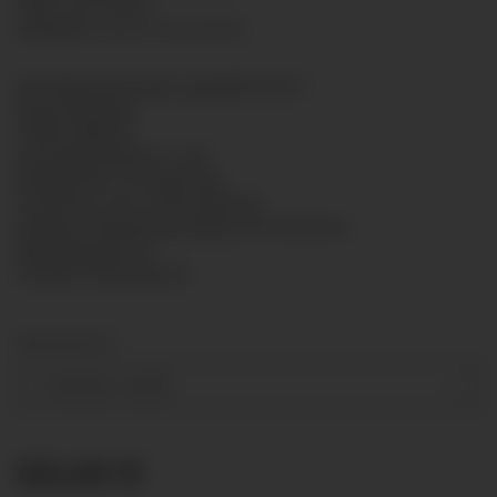
HAN:
GL8013B004
Kategorie:
Glyzerinmanometer
Rohrfedermanometer gemäß EN 837-1
Glyzerinfüllung
Größe: Ø80mm
Genauigkeitsklasse: 1,6%
Messsystem: CU-Legierung
Anschluss: G1/2" unten Messing
Gehäuse: Bördelring-Gehäuse mit hinterem
Befestigungsrand
Scheibe: Polycarbonat
Messbereich
-1-0-5 bar
+ 2,50 €
63,49 €