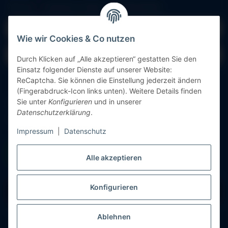
Alle mit
*
markierten Felder sind Pflichtfelder.
E-Mail-Adresse
Wie wir Cookies & Co nutzen
Passwort
Durch Klicken auf „Alle akzeptieren“ gestatten Sie den
Einsatz folgender Dienste auf unserer Website:
Anmelden
ReCaptcha. Sie können die Einstellung jederzeit ändern
(Fingerabdruck-Icon links unten). Weitere Details finden
Sie unter
Konfigurieren
und in unserer
Passwort vergessen
Datenschutzerklärung
.
Neu hier?
Jetzt registrieren!
Impressum
|
Datenschutz
Alle akzeptieren
Konfigurieren
Vertrag widerrufen
* Alle Preise inkl. gesetzlicher USt., zzgl.
Versand
Ablehnen