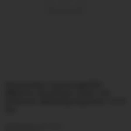
Manometer Glyzeringefüllt
Ø80mm Anschluss unten mit
hinterem Befestigungsrand -1-0-5
bar
Artikelnummer:
GL8013B-004