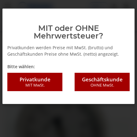
DE
MIT oder OHNE
Mehrwertsteuer?
Zurück zur Liste
Glyzerinmanometer
Privatkunden werden Preise mit MwSt. (brutto) und
Geschäftskunden Preise ohne MwSt. (netto) angezeigt.
Bitte wählen:
Privatkunde
Geschäftskunde
MIT MwSt.
OHNE MwSt.