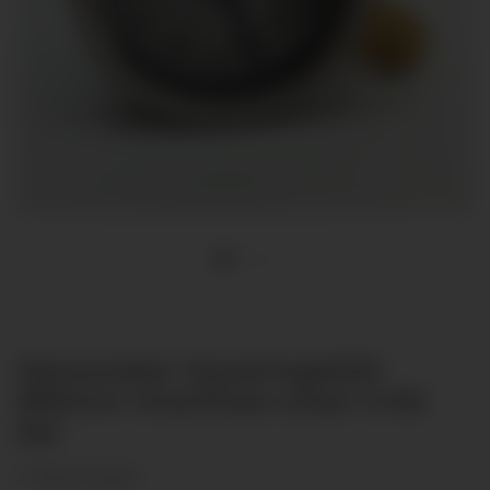
Manometer Glyzeringefüllt
Ø50mm Anschluss unten 0-60
bar
(1 Bewertungen)