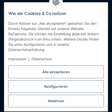
E-Mail-Adresse
Wie wir Cookies & Co nutzen
Passwort
Durch Klicken auf „Alle akzeptieren“ gestatten Sie den
Einsatz folgender Dienste auf unserer Website:
Anmelden
ReCaptcha. Sie können die Einstellung jederzeit ändern
(Fingerabdruck-Icon links unten). Weitere Details finden
Sie unter
Konfigurieren
und in unserer
Passwort vergessen
Datenschutzerklärung
.
Neu hier?
Jetzt registrieren!
Impressum
|
Datenschutz
Alle akzeptieren
Konfigurieren
Vertrag widerrufen
* Alle Preise inkl. gesetzlicher USt., zzgl.
Versand
Ablehnen
© Messgeräte Bondza