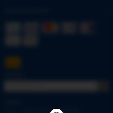
Gesetzliche Informationen
Schnellkauf
Anmelden
Alle mit
*
markierten Felder sind Pflichtfelder.