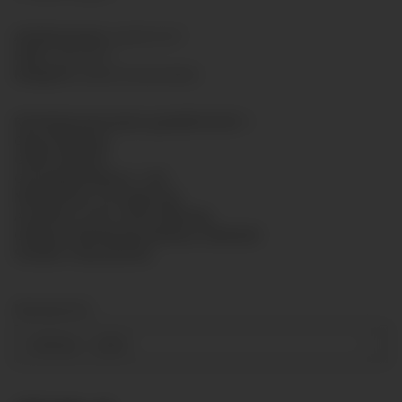
Artikelnummer:
GL5013-017
HAN:
GL5013017
Kategorie:
Glyzerinmanometer
Rohrfedermanometer gemäß EN 837-1
Glyzerinfüllung
Größe: Ø50mm
Genauigkeitsklasse: 1,6%
Messsystem: CU-Legierung
Anschluss: G1/4" unten Messing
Gehäuse: Bördelring-Gehäuse, Edelstahl
Scheibe: Polycarbonat
Messbereich
0-60 bar
+ 2,00 €