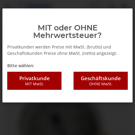
DE
MIT oder OHNE
Mehrwertsteuer?
Zurück zur Liste
Glyzerinmanometer
Privatkunden werden Preise mit MwSt. (brutto) und
Geschäftskunden Preise ohne MwSt. (netto) angezeigt.
Bitte wählen:
Privatkunde
Geschäftskunde
MIT MwSt.
OHNE MwSt.