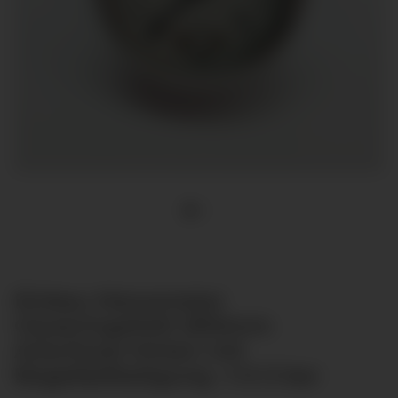
Einbau Manometer
Glyzeringefüllt Ø50mm
Anschluss hinten mit
Bügelbefestigung -1-0-3 bar