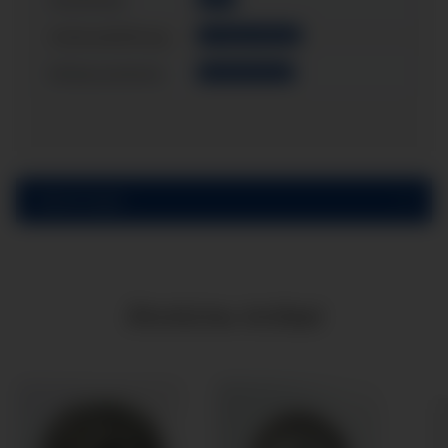
Anschluss:
Gehäusefüllung:
mit Glyzerinfüllung
Einbauvariante:
Schalttafeleinbau
Bewertungen
Ähnliche Artikel