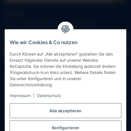
Anmelden
Alle mit
*
markierten Felder sind Pflichtfelder.
E-Mail-Adresse
Wie wir Cookies & Co nutzen
Passwort
Durch Klicken auf „Alle akzeptieren“ gestatten Sie den
Einsatz folgender Dienste auf unserer Website:
Anmelden
ReCaptcha. Sie können die Einstellung jederzeit ändern
(Fingerabdruck-Icon links unten). Weitere Details finden
Sie unter
Konfigurieren
und in unserer
Passwort vergessen
Datenschutzerklärung
.
Neu hier?
Jetzt registrieren!
Impressum
|
Datenschutz
Alle akzeptieren
Konfigurieren
Vertrag widerrufen