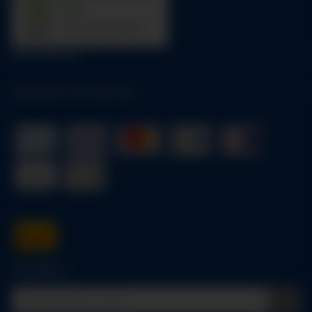
31
trees were planted
Informationen
Gesetzliche Informationen
Schnellkauf