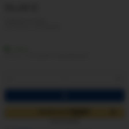
34,49 €
Nettopreise anzeigen
inkl. 19% USt. , zzgl.
Versand
Lieferbar
Lieferzeit:
2 - 3 Werktage
(DE - Ausland abweichend)