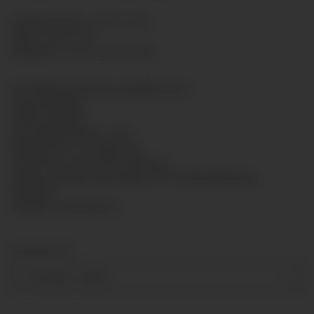
Artikelnummer:
GLR5012-003
HAN:
GLR5012003
Kategorie:
Glyzerinmanometer
Rohrfedermanometer gemäß EN 837-1
Glyzerinfüllung
Größe: Ø50mm
Genauigkeitsklasse: 1,6%
Messsystem: CU-Legierung
Anschluss: G1/4" hinten Messing
Gehäuse: Bördelring-Gehäuse für Schalttafeleinbau,
Edelstahl
Scheibe: Polycarbonat
Messbereich
-1-0-3 bar
+ 2,50 €