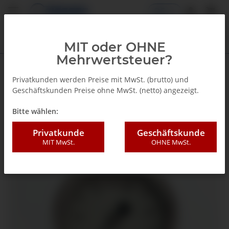
DE
MIT oder OHNE
Mehrwertsteuer?
Zurück zur Liste
Glyzerinmanometer
Privatkunden werden Preise mit MwSt. (brutto) und
Geschäftskunden Preise ohne MwSt. (netto) angezeigt.
Bitte wählen:
Privatkunde
Geschäftskunde
MIT MwSt.
OHNE MwSt.