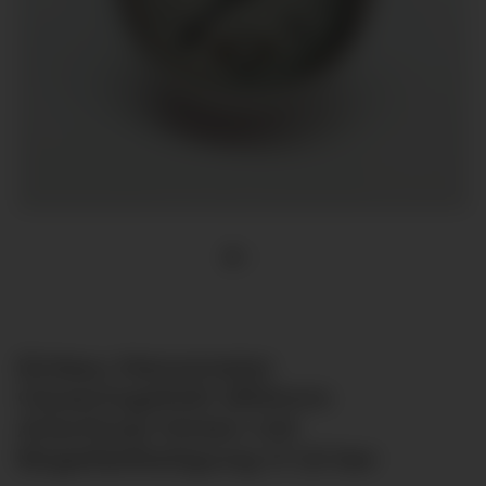
Einbau Manometer
Glyzeringefüllt Ø50mm
Anschluss hinten mit
Bügelbefestigung 0-1,6 bar