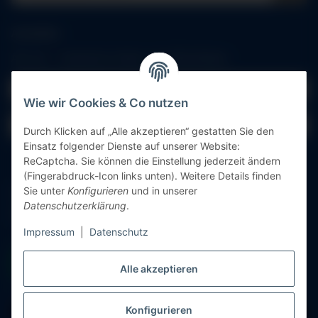
Anmelden
Alle mit
*
markierten Felder sind Pflichtfelder.
E-Mail-Adresse
Wie wir Cookies & Co nutzen
Passwort
Durch Klicken auf „Alle akzeptieren“ gestatten Sie den
Einsatz folgender Dienste auf unserer Website:
Anmelden
ReCaptcha. Sie können die Einstellung jederzeit ändern
(Fingerabdruck-Icon links unten). Weitere Details finden
Sie unter
Konfigurieren
und in unserer
Passwort vergessen
Datenschutzerklärung
.
Neu hier?
Jetzt registrieren!
Impressum
|
Datenschutz
Alle akzeptieren
Konfigurieren
Vertrag widerrufen