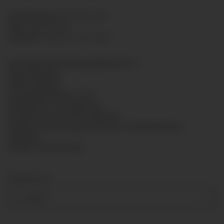
Artikelnummer:
GLR5012-009
HAN:
GLR5012009
Kategorie:
Glyzerinmanometer
Rohrfedermanometer gemäß EN 837-1
Glyzerinfüllung
Größe: Ø50mm
Genauigkeitsklasse: 1,6%
Messsystem: CU-Legierung
Anschluss: G1/4" hinten Messing
Gehäuse: Bördelring-Gehäuse für Schalttafeleinbau,
Edelstahl
Scheibe: Polycarbonat
Messbereich
0-1,6 bar