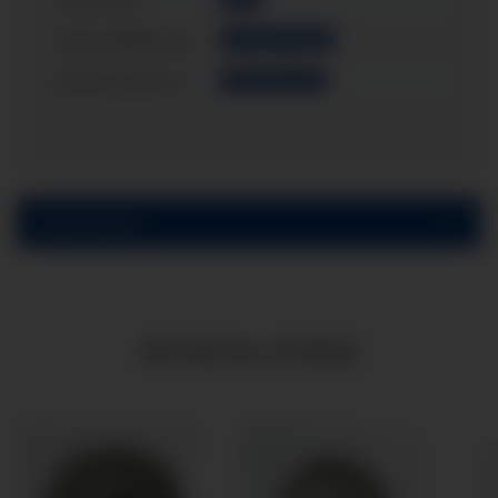
Anschluss:
Gehäusefüllung:
mit Glyzerinfüllung
Einbauvariante:
Schalttafeleinbau
Bewertungen
Ähnliche Artikel