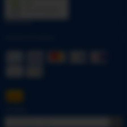
31
trees were planted
Informationen
Gesetzliche Informationen
Schnellkauf