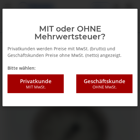
DE
MIT oder OHNE
Mehrwertsteuer?
Zurück zur Liste
Glyzerinmanometer
Privatkunden werden Preise mit MwSt. (brutto) und
Geschäftskunden Preise ohne MwSt. (netto) angezeigt.
Bitte wählen:
Privatkunde
Geschäftskunde
MIT MwSt.
OHNE MwSt.