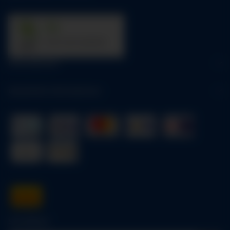
31
trees were planted
Informationen
Gesetzliche Informationen
Schnellkauf