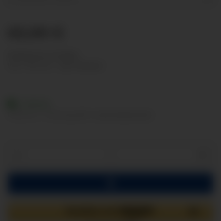
65,99 €
Nettopreise anzeigen
inkl. 19% USt. , zzgl.
Versand
Lieferbar
Lieferzeit:
2 - 3 Werktage
(DE - Ausland abweichend)