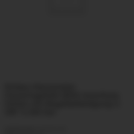
Einbau Manometer
Glyzeringefüllt Ø100 Anschluss
hinten mit Bügelbefestigung G
3/8" 0-250 bar
Artikelnummer:
GLR10012-047