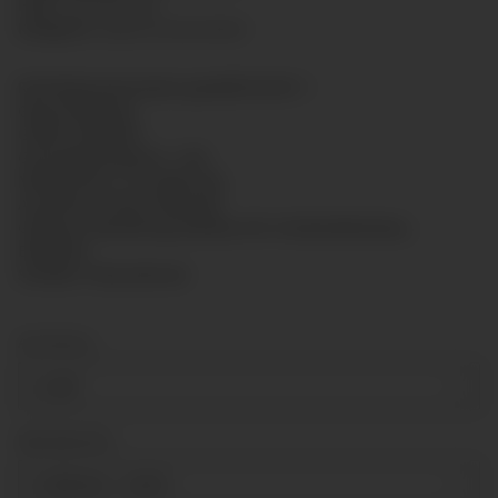
HAN:
GLR10012047
Kategorie:
Glyzerinmanometer
Rohrfedermanometer gemäß EN 837-1
Glyzerinfüllung
Größe: Ø100mm
Genauigkeitsklasse: 1,6%
Messsystem: CU-Legierung
Anschluss: hinten Messing
Gehäuse: Bördelring-Gehäuse für Schalttafeleinbau,
Edelstahl
Scheibe: Polycarbonat
Anschluss
G 3/8"
Messbereich
0-250 bar
+ 2,00 €