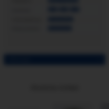
Messystem:
Messing / CU-Legierung
G1/4"
G3/8"
G1/2"
Anschluss:
Gehäusefüllung:
mit Glyzerinfüllung
Einbauvariante:
Schalttafeleinbau
Bewertungen
Ähnliche Artikel