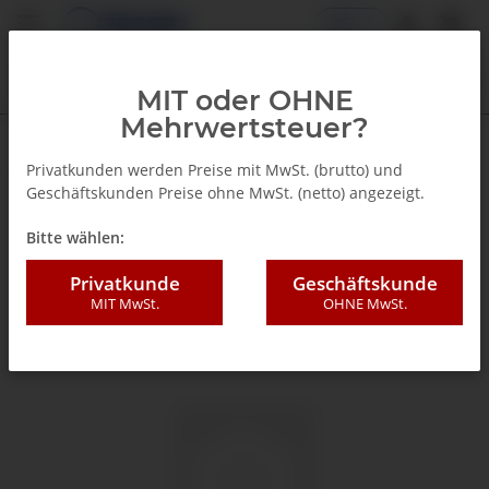
DE
MIT oder OHNE
Mehrwertsteuer?
Zurück zur Liste
Glyzerinmanometer
Privatkunden werden Preise mit MwSt. (brutto) und
Geschäftskunden Preise ohne MwSt. (netto) angezeigt.
Bitte wählen:
Privatkunde
Geschäftskunde
MIT MwSt.
OHNE MwSt.