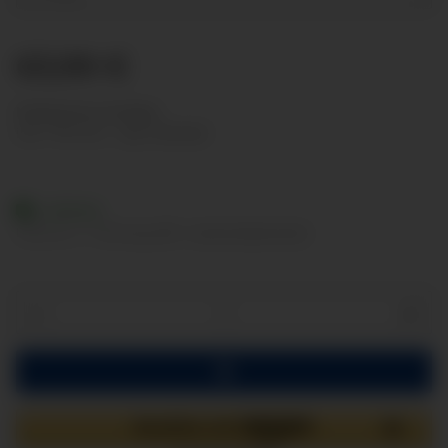
63,99 €
Nettopreise anzeigen
inkl. 19% USt. , zzgl.
Versand
Lieferbar
Lieferzeit:
2 - 3 Werktage
(DE - Ausland abweichend)