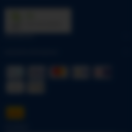
31
trees were planted
Informationen
Gesetzliche Informationen
Schnellkauf