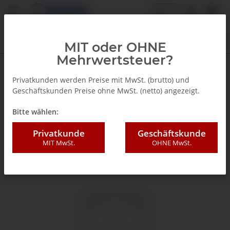
DE
MIT oder OHNE
Mehrwertsteuer?
Zurück zur Liste
Glyzerinmanometer
Privatkunden werden Preise mit MwSt. (brutto) und
Geschäftskunden Preise ohne MwSt. (netto) angezeigt.
Bitte wählen:
Privatkunde
Geschäftskunde
MIT MwSt.
OHNE MwSt.