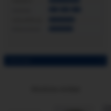
Messystem:
Messing / CU-Legierung
G1/4"
G3/8"
G1/2"
Anschluss:
Gehäusefüllung:
mit Glyzerinfüllung
Einbauvariante:
Schalttafeleinbau
Bewertungen
Ähnliche Artikel