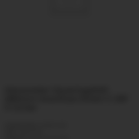
Manometer Glyzeringefüllt
Ø80mm Anschluss hinten G 3/8"
0-1,6 bar
Artikelnummer:
GLR8013-036
HAN:
GLR8013036
Kategorie:
Glyzerinmanometer