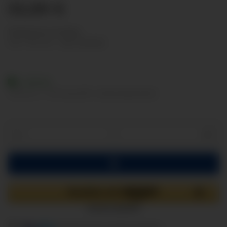
55,99 €
Nettopreise anzeigen
inkl. 19% USt. , zzgl.
Versand
Lieferbar
Lieferzeit:
2 - 3 Werktage
(DE - Ausland abweichend)