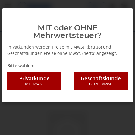
DE
MIT oder OHNE
Mehrwertsteuer?
Zurück zur Liste
Glyzerinmanometer
Privatkunden werden Preise mit MwSt. (brutto) und
Geschäftskunden Preise ohne MwSt. (netto) angezeigt.
Bitte wählen:
Privatkunde
Geschäftskunde
MIT MwSt.
OHNE MwSt.