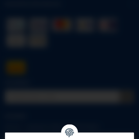
Gesetzliche Informationen
Schnellkauf
Anmelden
Alle mit
*
markierten Felder sind Pflichtfelder.