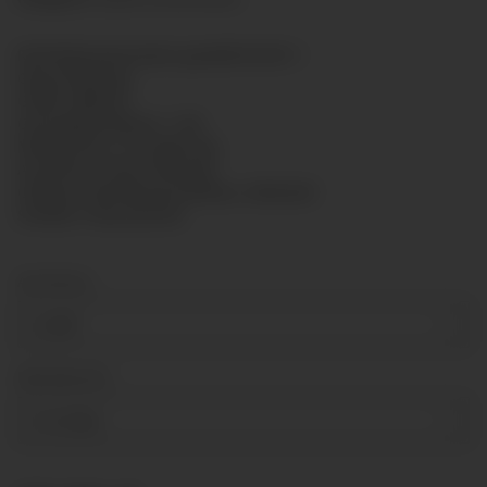
Rohrfedermanometer gemäß EN 837-1
Glyzerinfüllung
Größe: Ø80mm
Genauigkeitsklasse: 1,6%
Messsystem: CU-Legierung
Anschluss: hinten Messing
Gehäuse: Bördelring-Gehäuse, Edelstahl
Scheibe: Polycarbonat
Anschluss
G 3/8"
Messbereich
0-1,6 bar