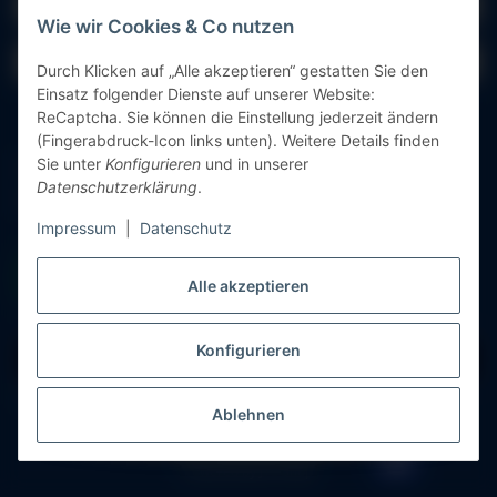
E-Mail-Adresse
Wie wir Cookies & Co nutzen
Passwort
Durch Klicken auf „Alle akzeptieren“ gestatten Sie den
Einsatz folgender Dienste auf unserer Website:
Anmelden
ReCaptcha. Sie können die Einstellung jederzeit ändern
(Fingerabdruck-Icon links unten). Weitere Details finden
Sie unter
Konfigurieren
und in unserer
Passwort vergessen
Datenschutzerklärung
.
Neu hier?
Jetzt registrieren!
Impressum
|
Datenschutz
Alle akzeptieren
Konfigurieren
Vertrag widerrufen
* Alle Preise inkl. gesetzlicher USt., zzgl.
Versand
Ablehnen
© Messgeräte Bondza
Powered by
JTL-Shop