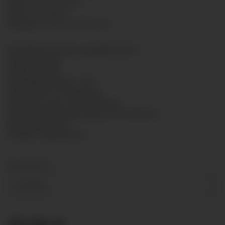
GTIN:
7425751435339
HAN:
GL6313B012
Kategorie:
Glyzerinmanometer
Rohrfedermanometer gemäß EN 837-1
Glyzerinfüllung
Größe: Ø63mm
Genauigkeitsklasse: 1,6%
Messsystem: CU-Legierung
Anschluss: G1/4" unten Messing
Gehäuse: Bördelring-Gehäuse mit hinterem
Befestigungsrand
Scheibe: Polycarbonat
Messbereich
0-2,5 bar
30,99 €