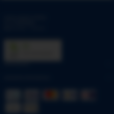
Unsere Support-Hotline:
Tel.:
01784158253
Mo-Fr:
09:00 - 17:00 Uhr
31
trees were planted
Informationen
Gesetzliche Informationen