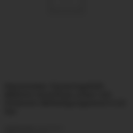
Manometer Glyzeringefüllt
Ø63mm Anschluss unten mit
hinterem Befestigungsrand 0-2,5
bar
Artikelnummer:
GL6313B-012