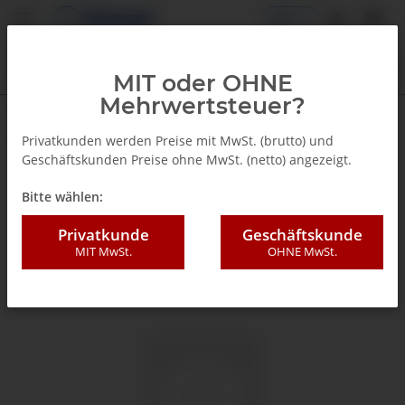
DE
MIT oder OHNE
Mehrwertsteuer?
Zurück zur Liste
Glyzerinmanometer
Privatkunden werden Preise mit MwSt. (brutto) und
Geschäftskunden Preise ohne MwSt. (netto) angezeigt.
Bitte wählen:
Privatkunde
Geschäftskunde
MIT MwSt.
OHNE MwSt.