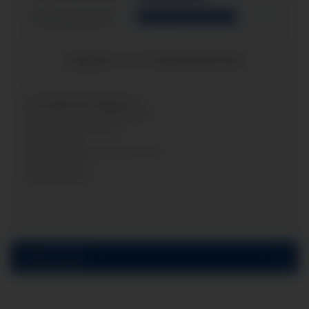
Einbauvariante:
Hinterem Befestigungsrand
Angaben zur Produktsicherheit
Herstellerinformationen:
Manometer Preiss EMPEO GmbH
Friedrich-Gauss-Strasse 2
Niedersachsen
Sankt Augustin, Deutschland, 53757
info@empeo.de
https://empeo.de
Bewertungen